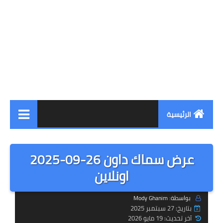
الرئيسية
افلام رعب
عرض سماك داون 26-09-2025
افلام اكشن
اونلاين
مصارعة حرة
بواسطة: Mody Ghanim
بتاريخ: 27 سبتمبر 2025
آخر تحديث: 19 مايو 2026