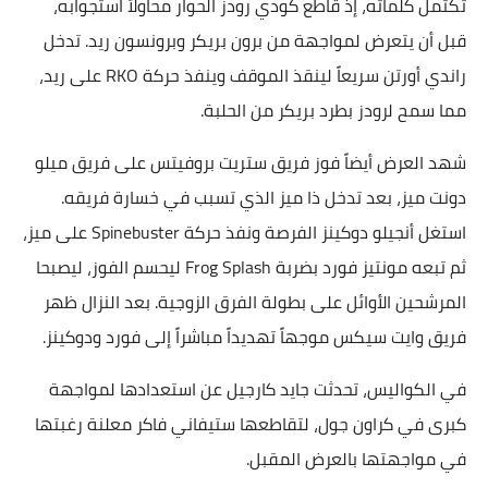
تكتمل كلماته، إذ قاطع كودي رودز الحوار محاولاً استجوابه،
قبل أن يتعرض لمواجهة من برون بريكر وبرونسون ريد. تدخل
راندي أورتن سريعاً لينقذ الموقف وينفذ حركة RKO على ريد،
مما سمح لرودز بطرد بريكر من الحلبة.
شهد العرض أيضاً فوز فريق ستريت بروفيتس على فريق ميلو
دونت ميز، بعد تدخل ذا ميز الذي تسبب في خسارة فريقه.
استغل أنجيلو دوكينز الفرصة ونفذ حركة Spinebuster على ميز،
ثم تبعه مونتيز فورد بضربة Frog Splash ليحسم الفوز، ليصبحا
المرشحين الأوائل على بطولة الفرق الزوجية. بعد النزال ظهر
فريق وايت سيكس موجهاً تهديداً مباشراً إلى فورد ودوكينز.
في الكواليس، تحدثت جايد كارجيل عن استعدادها لمواجهة
كبرى في كراون جول، لتقاطعها ستيفاني فاكر معلنة رغبتها
في مواجهتها بالعرض المقبل.