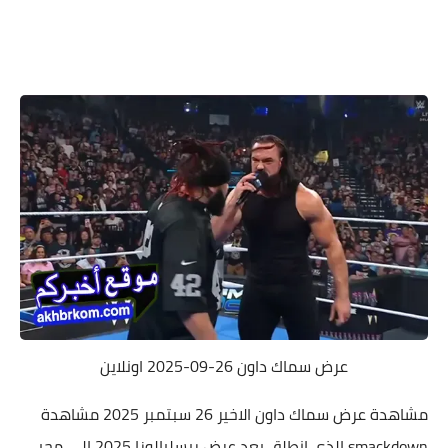
عرض سماك داون 26-09-2025 اونلاين
مشاهدة عرض سماك داون الاخير 26 سبتمبر 2025 مشاهدة
smackdown الذى انطلق بعد عرض ريسلبالوزا 2025 الى محبى