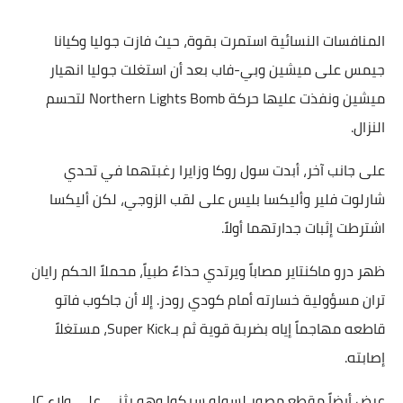
المنافسات النسائية استمرت بقوة، حيث فازت جوليا وكيانا
جيمس على ميشين وبي-فاب بعد أن استغلت جوليا انهيار
ميشين ونفذت عليها حركة Northern Lights Bomb لتحسم
النزال.
على جانب آخر، أبدت سول روكا وزايرا رغبتهما في تحدي
شارلوت فلير وأليكسا بليس على لقب الزوجي، لكن أليكسا
اشترطت إثبات جدارتهما أولاً.
ظهر درو ماكنتاير مصاباً ويرتدي حذاءً طبياً، محملاً الحكم رايان
تران مسؤولية خسارته أمام كودي رودز. إلا أن جاكوب فاتو
قاطعه مهاجماً إياه بضربة قوية ثم بـSuper Kick، مستغلاً
إصابته.
عرض أيضاً مقطع مصور لسولو سيكوا وهو يثني على ولاء JC