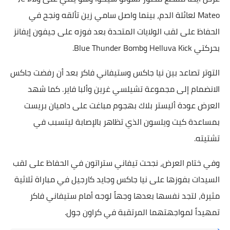
Mateo لعائلة الدم، بينما واصل سامي زين تألقه ونجح في
الحفاظ على لقب الولايات المتحدة بعد فوزه على جيفون إيفانز
بحركتي Helluva Kick وBlue Thunder Bomb.
التوتر تصاعد بين نيا جاكس وستيفاني فاكر بعد أن رفضت جاكس
الانضمام إلى مجموعة تشيلسي غرين وألبا فاير. كما شهد
العرض عودة أليستر بلاك بهجوم مباغت على داميان بريست
بمساعدة كيت ويلسون الذي تظاهر بالإصابة ليتسبب في
تشتيته.
وفي ختام العرض، نجحت تيفاني ستراتون في الحفاظ على لقب
السيدات بفوزها على نيا جاكس وجايد كارجيل في مباراة ثلاثية
مثيرة، لتجد نفسها بعدها وجهاً لوجه أمام ستيفاني فاكر
تمهيداً لمواجهتهما المرتقبة في كراون جول.