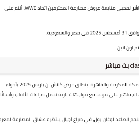
لمحبى متابعة عروض مصارعة المحترفين اتحاد WWE، أنتم على
اون لاين.
الليلة في فرنسا وتحديدًا في تمام التاسعة مساءً بتوقيت مكة المكرمة والقاهرة، ينطلق عرض كلاش ان باريس 2025 بأجواء
مثيرة وبتحديات كبرى قد تغيّر ملامح المنافسة في WWE. الجماهير على موعد مع مواجهات نارية تحمل صراعات الألقاب وأحداثًا
لنجم الصاعد لوغان بول، في صراع أجيال ينتظره عشاق المصارعة لمعر