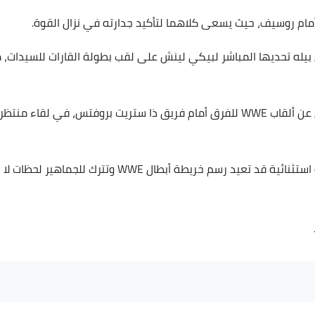
 أمام روسيف، حيث يسعى كلاهما لتأكيد جدارته في نزال القوة.
له تحديها المباشر لبيكي لينش على لقب بطولة القارات للسيدات، م
أما على صعيد الفرق، فيدافع جو جاسي وديكستر لوميس عن ألقاب WWE للفرق أمام فريق ذا ستريت بروفتس، في لقاء منتظر
بهذه النزالات، يعد عرض كلاش ان باريس 2025 بمثابة ليلة استثنائية قد تعيد رسم خريطة أبطال WWE وتترك للجماهير لحظات لا